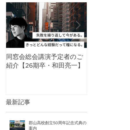
同窓会総会講演予定者のご
郡山高校同窓
紹介【26期卒・和田亮一】
アル
最新記事
郡山高校創立50周年記念式典のご
案内