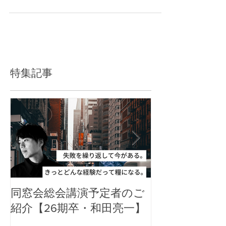
同窓生の参加申込は別途ご案内いたします。
特集記事
同窓会総会講演予定者のご
郡山高校同窓
紹介【26期卒・和田亮一】
アル