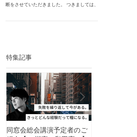
断をさせていただきました。 つきましては、総
会で予定されておりました議案は同窓会役員会
で審議・決議し、当ホームページにて、報告を
含む総会資料として展開し、本年度総会のご報
告とさせていただ...
特集記事
同窓会総会講演予定者のご
郡山高校同窓