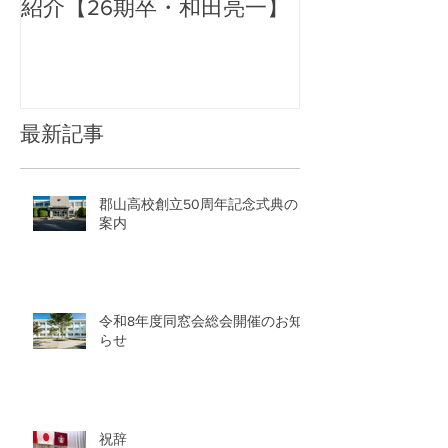
紹介【26期卒・和田亮一】
アル
最新記事
郡山高校創立50周年記念式典のご
案内
令和8年度同窓会総会開催のお知
らせ
祝辞