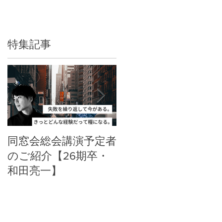
特集記事
同窓会総会講演予定者
郡山高校同窓会HPリ
のご紹介【26期卒・
ニューアル
和田亮一】