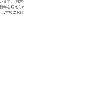
います。 同窓会の
新年を迎えられた
年は本校における
県教育委員会 およ
が始まり、新しい