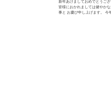
新年あけましておめでとうござ
皆様におかれましては健やかな
事と お慶び申し上げます。 今
来年４月の探究科開設に向け、
び本校からの具体的な情報発信
郡山高校の...