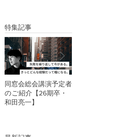
特集記事
同窓会総会講演予定者
郡山高校同窓会HPリ
のご紹介【26期卒・
ニューアル
和田亮一】